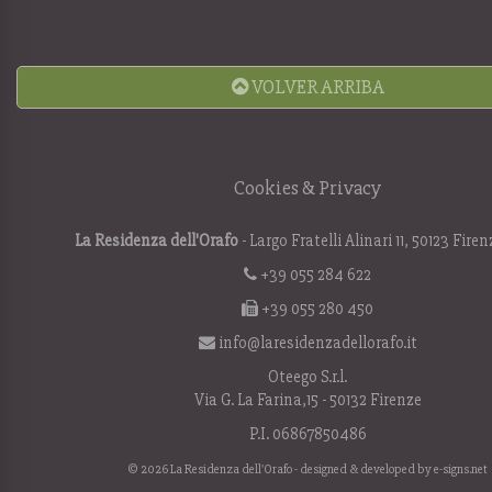
VOLVER ARRIBA
Cookies & Privacy
La Residenza dell'Orafo
- Largo Fratelli Alinari 11, 50123 Firen
+39 055 284 622
+39 055 280 450
info@laresidenzadellorafo.it
Oteego S.r.l.
Via G. La Farina,15 - 50132 Firenze
P.I. 06867850486
© 2026 La Residenza dell'Orafo - designed & developed by
e-signs.net